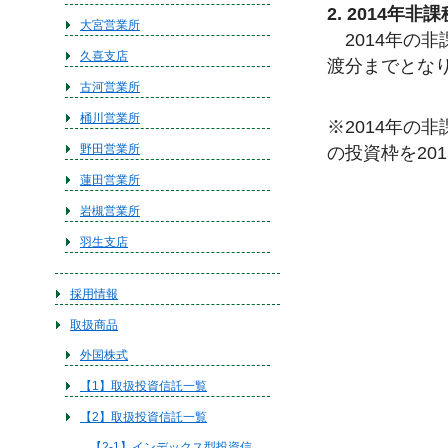
2. 2014
大宮営業所
2014年の非
久喜支店
渡分までとな
古河営業所
桶川営業所
※2014年の
野田営業所
の投資枠を20
蓮田営業所
岩槻営業所
羽生支店
採用情報
取扱商品
外国株式
【1】取扱投資信託一覧
【2】取扱投資信託一覧
【2-1】インデックス型投資信