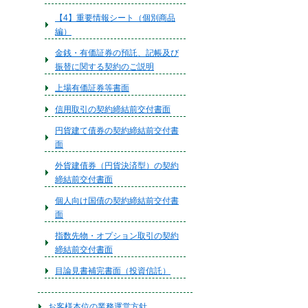
【4】重要情報シート（個別商品
編）
金銭・有価証券の預託、記帳及び
振替に関する契約のご説明
上場有価証券等書面
信用取引の契約締結前交付書面
円貨建て債券の契約締結前交付書
面
外貨建債券（円貨決済型）の契約
締結前交付書面
個人向け国債の契約締結前交付書
面
指数先物・オプション取引の契約
締結前交付書面
目論見書補完書面（投資信託）
お客様本位の業務運営方針