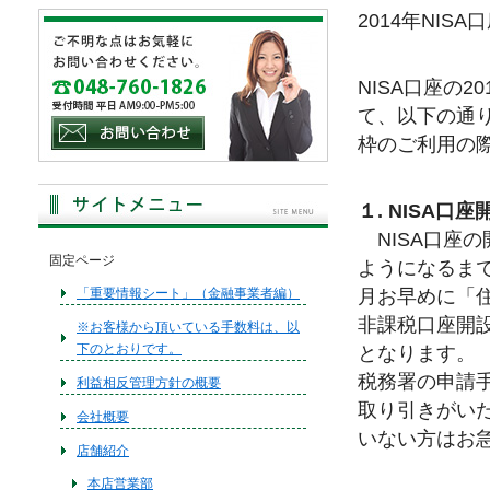
2014年NI
NISA口座の
て、以下の通り
枠のご利用の
１. NISA口
NISA口座の
固定ページ
ようになるまで
月お早めに「
「重要情報シート」（金融事業者編）
非課税口座開
※お客様から頂いている手数料は、以
下のとおりです。
となります。
税務署の申請手
利益相反管理方針の概要
取り引きがいた
会社概要
いない方はお
店舗紹介
本店営業部