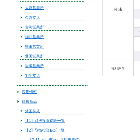
大宮営業所
待 遇
久喜支店
古河営業所
桶川営業所
野田営業所
蓮田営業所
岩槻営業所
福利厚生
羽生支店
採用情報
取扱商品
外国株式
【1】取扱投資信託一覧
【2】取扱投資信託一覧
【2-1】インデックス型投資信