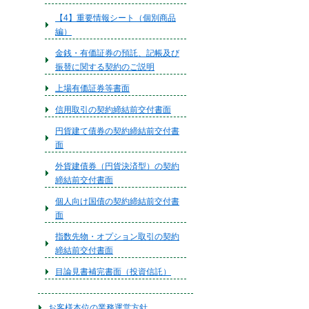
【4】重要情報シート（個別商品
編）
金銭・有価証券の預託、記帳及び
振替に関する契約のご説明
上場有価証券等書面
信用取引の契約締結前交付書面
円貨建て債券の契約締結前交付書
面
外貨建債券（円貨決済型）の契約
締結前交付書面
個人向け国債の契約締結前交付書
面
指数先物・オプション取引の契約
締結前交付書面
目論見書補完書面（投資信託）
お客様本位の業務運営方針