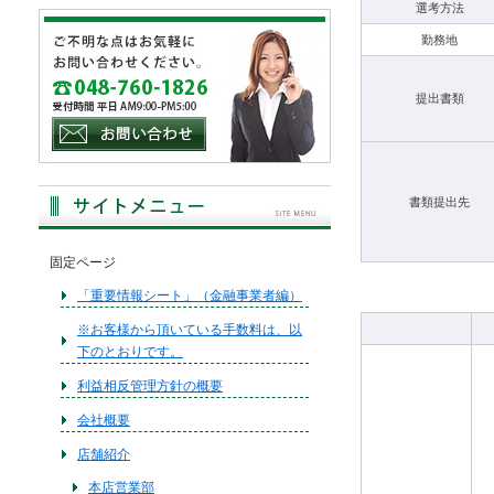
選考方法
勤務地
提出書類
書類提出先
固定ページ
「重要情報シート」（金融事業者編）
※お客様から頂いている手数料は、以
下のとおりです。
利益相反管理方針の概要
会社概要
店舗紹介
本店営業部