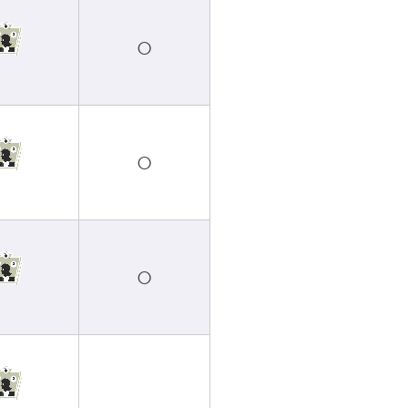
○
○
○