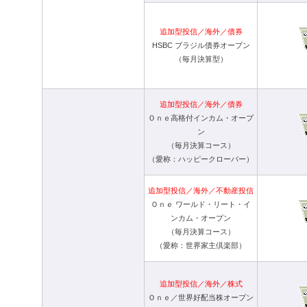
追加型投信／海外／債券
HSBC ブラジル債券オープン
（毎月決算型）
追加型投信／海外／債券
Ｏｎｅ高格付インカム・オープ
ン
（毎月決算コース）
（愛称：ハッピークローバー）
追加型投信／海外／不動産投信
Ｏｎｅ ワールド・リート・イ
ンカム・オープン
（毎月決算コース）
（愛称：世界家主倶楽部）
追加型投信／海外／株式
Ｏｎｅ／世界好配当株オープン