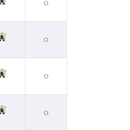
○
○
○
○