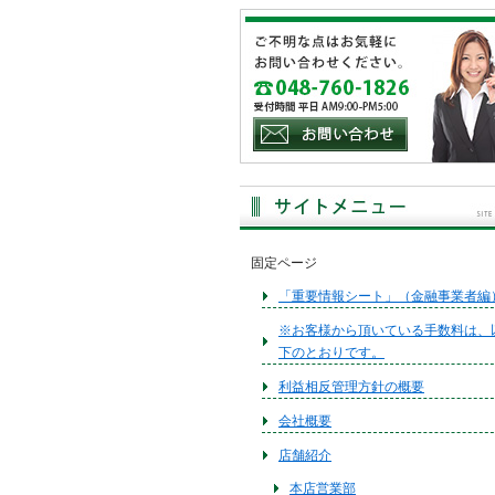
固定ページ
「重要情報シート」（金融事業者編
※お客様から頂いている手数料は、
下のとおりです。
利益相反管理方針の概要
会社概要
店舗紹介
本店営業部