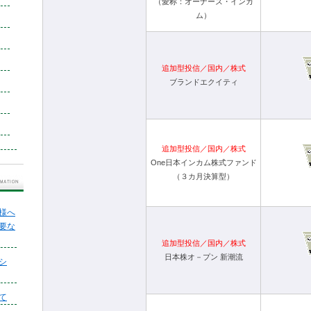
（愛称：オーナーズ・インカ
ム）
追加型投信／国内／株式
ブランドエクイティ
追加型投信／国内／株式
One日本インカム株式ファンド
（３カ月決算型）
様へ
要な
追加型投信／国内／株式
日本株オ－プン 新潮流
シ
て