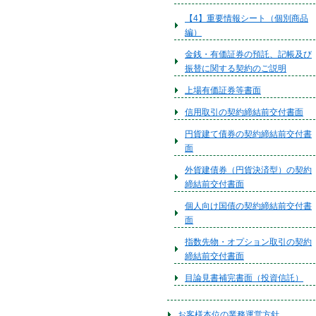
【4】重要情報シート（個別商品
編）
金銭・有価証券の預託、記帳及び
振替に関する契約のご説明
上場有価証券等書面
信用取引の契約締結前交付書面
円貨建て債券の契約締結前交付書
面
外貨建債券（円貨決済型）の契約
締結前交付書面
個人向け国債の契約締結前交付書
面
指数先物・オプション取引の契約
締結前交付書面
目論見書補完書面（投資信託）
お客様本位の業務運営方針