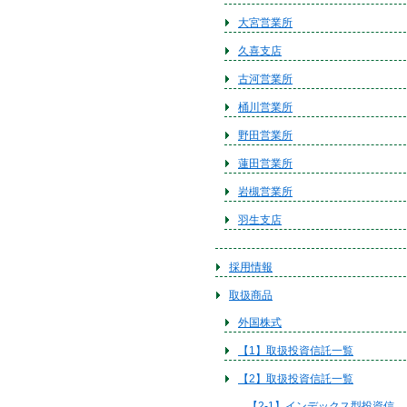
大宮営業所
久喜支店
古河営業所
桶川営業所
野田営業所
蓮田営業所
岩槻営業所
羽生支店
採用情報
取扱商品
外国株式
【1】取扱投資信託一覧
【2】取扱投資信託一覧
【2-1】インデックス型投資信