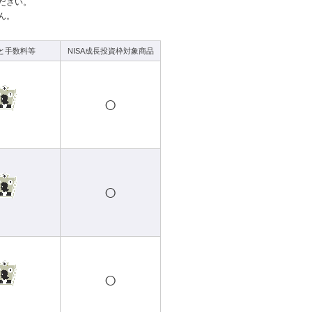
ださい。
ん。
と手数料等
NISA成長投資枠対象商品
○
○
○