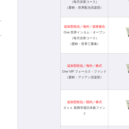
（毎月決算コース）
（愛称：世界配当倶楽部）
追加型投信／海外／資産複合
One 世界インカム・オープン
（毎月決算コース）
（愛称：世界三重奏）
追加型投信／海外／株式
One VIP フォーカス・ファンド
（愛称：アジアン倶楽部）
追加型投信／国内／株式
Ｏｎｅ 新興市場日本株ファン
ド