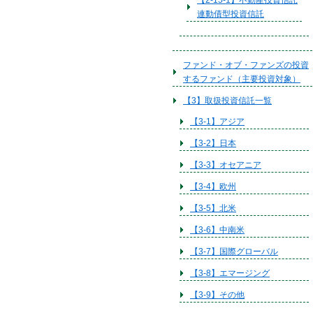
【2-15-1】不動産投資信託
連動債型投資信託
ファンド・オブ・ファンズの投資
するファンド（主要投資対象）
【3】取扱投資信託一覧
【3-1】アジア
【3-2】日本
【3-3】オセアニア
【3-4】欧州
【3-5】北米
【3-6】中南米
【3-7】国際グローバル
【3-8】エマージング
【3-9】その他