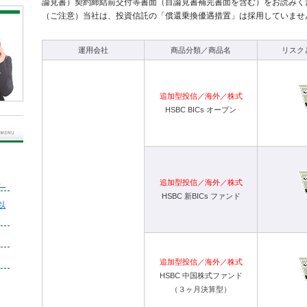
論見書）契約締結前交付等書面（目論見書補完書面を含む）をお読みく
（ご注意）当社は、投資信託の「償還乗換優遇措置」は採用していませ
運用会社
商品分類／商品名
リスク
追加型投信／海外／株式
HSBC BICs オープン
追加型投信／海外／株式
）
HSBC 新BICs ファンド
以
追加型投信／海外／株式
HSBC 中国株式ファンド
（３ヶ月決算型）